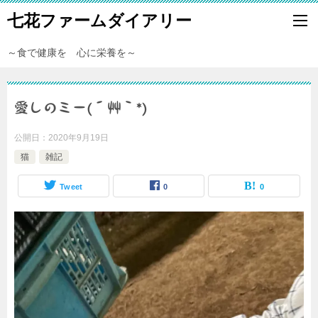
七花ファームダイアリー
～食で健康を 心に栄養を～
愛しのミー(´艸｀*)
公開日：
2020年9月19日
猫
雑記
Tweet
0
0