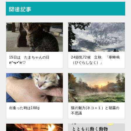
関連記事
15日は たまちゃんの日
24節気72候 立秋 「寒蝉鳴
ฅ^•ﻌ•^ฅ♡
（ひぐらしなく）」
出逢った時は188g
猫の魅力(ネコ＋１）と朝霧の
不思議