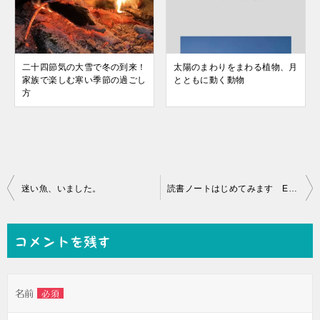
二十四節気の大雪で冬の到来！
太陽のまわりをまわる植物、月
家族で楽しむ寒い季節の過ごし
とともに動く動物
方
投
迷い魚、いました。
読書ノートはじめてみます ECの話
稿
ナ
コメントを残す
ビ
ゲ
名前
必須
ー