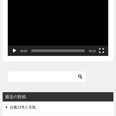
動
画
プ
レ
ー
ヤ
ー
00:00
03:32
最近の投稿
台風13号と天気