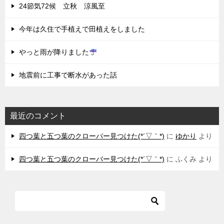
24節気72候 立秋 涼風至
今年は久住で手植えで田植えをしました
やっと雨が降りました
地震前に工事で断水があった話
最近のコメント
四つ葉と五つ葉のクローバー見つけた(*´▽｀*)
に
ゆかり
より
四つ葉と五つ葉のクローバー見つけた(*´▽｀*)
に
ふくみ
より