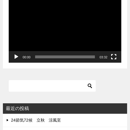
動
画
プ
レ
ー
ヤ
ー
00:00
03:32
最近の投稿
24節気72候 立秋 涼風至