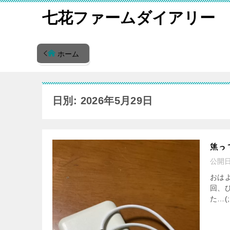
七花ファームダイアリー
ホーム
日別: 2026年5月29日
焦っ
公開
おは
回、
た…(