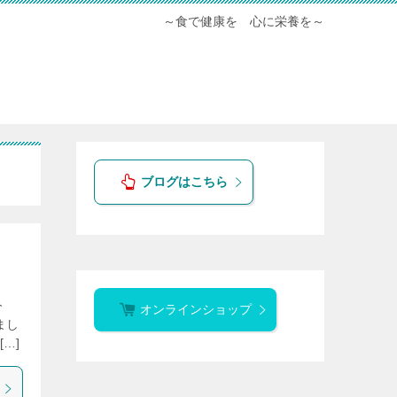
～食で健康を 心に栄養を～
ブログはこちら
今
オンラインショップ
まし
…]