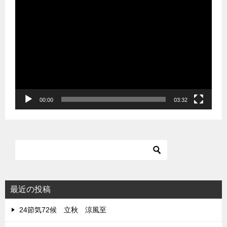
動
画
プ
レ
ー
ヤ
ー
00:00
03:32
最近の投稿
24節気72候 立秋 涼風至