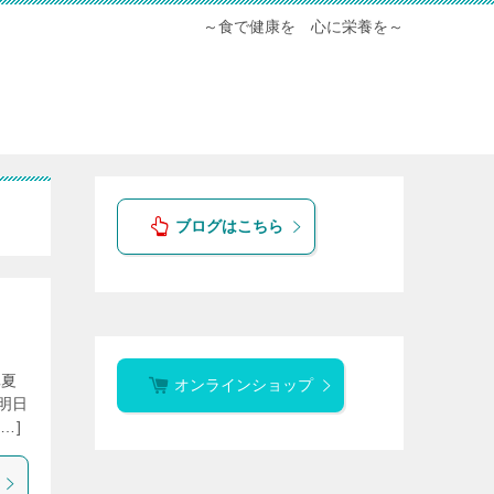
～食で健康を 心に栄養を～
ブログはこちら
真夏
オンラインショップ
明日
…]