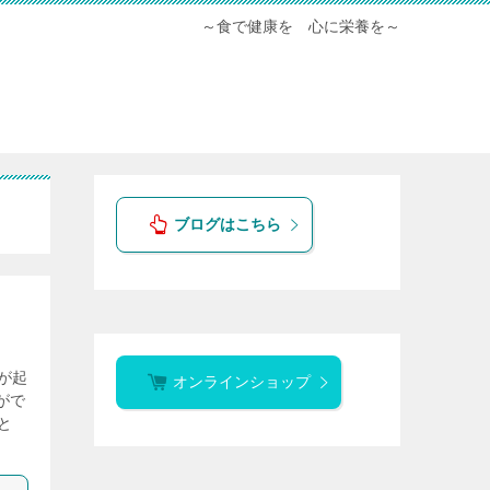
～食で健康を 心に栄養を～
ブログはこちら
が起
オンラインショップ
がで
と