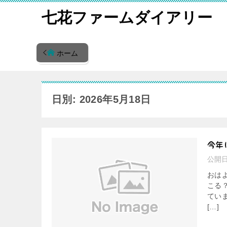
七花ファームダイアリー
ホーム
日別: 2026年5月18日
今年
公開
おは
こる
てい
[…]