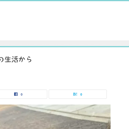
の生活から
0
0