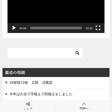
ー
ヤ
ー
00:00
03:32
最近の投稿
24節気72候 立秋 涼風至
今年は久住で手植えで田植えをしました
やっと雨が降りました
TOPへ
シェア