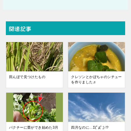
関連記事
田んぼで見つけたもの
クレソンとかぼちゃのシチュー
を作りました♬
パクチーに蕾ができ始めた3月
四月なのに…Σ(ﾟдﾟ;) !?