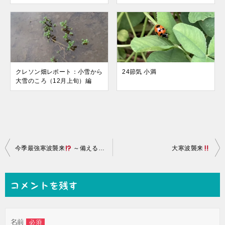
クレソン畑レポート：小雪から
24節気 小満
大雪のころ（12月上旬）編
投
今季最強寒波襲来
～備えること～
大寒波襲来
稿
ナ
コメントを残す
ビ
ゲ
名前
必須