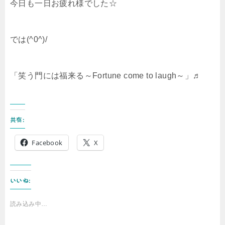
今日も一日お疲れ様でした☆
では(^0^)/
「笑う門には福来る～Fortune come to laugh～」♬
共有:
Facebook
X
いいね:
読み込み中…