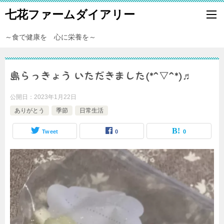
七花ファームダイアリー
～食で健康を 心に栄養を～
島らっきょう いただきました(*^▽^*)♬
公開日：
2023年1月22日
ありがとう
季節
日常生活
Tweet
0
0