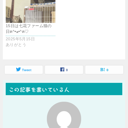
15日は七花ファーム猫の
日ฅ^•ﻌ•^ฅ♡
2025年5月15日
ありがとう
Tweet
0
0
この記事を書いている人