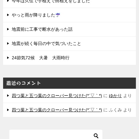
今年は久住で手植えで田植えをしました
やっと雨が降りました
地震前に工事で断水があった話
地震が続く毎日の中で気づいたこと
24節気72候 大暑 大雨時行
最近のコメント
四つ葉と五つ葉のクローバー見つけた(*´▽｀*)
に
ゆかり
より
四つ葉と五つ葉のクローバー見つけた(*´▽｀*)
に
ふくみ
より