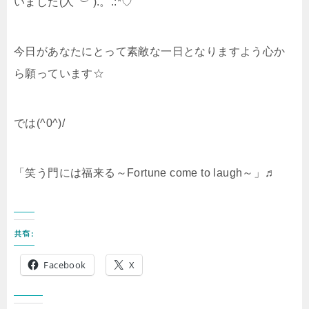
いました(人
˘︶˘
).。.:*♡
今日があなたにとって素敵な一日となりますよう心か
ら願っています☆
では(^0^)/
「笑う門には福来る～Fortune come to laugh～」♬
共有:
Facebook
X