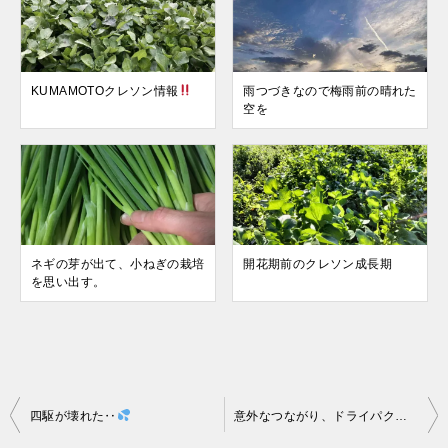
KUMAMOTOクレソン情報
雨つづきなので梅雨前の晴れた
空を
ネギの芽が出て、小ねぎの栽培
開花期前のクレソン成長期
を思い出す。
投
四駆が壊れた‥
意外なつながり、ドライパクチー誕生
稿