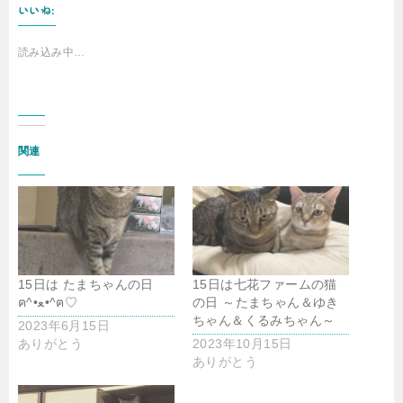
いいね:
読み込み中…
関連
15日は たまちゃんの日
15日は七花ファームの猫
ฅ^•ﻌ•^ฅ♡
の日 ～たまちゃん＆ゆき
ちゃん＆くるみちゃん～
2023年6月15日
ありがとう
2023年10月15日
ありがとう