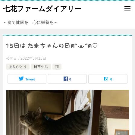
七花ファームダイアリー
～食で健康を 心に栄養を～
15日は たまちゃんの日ฅ^•ﻌ•^ฅ♡
公開日：
2022年5月15日
ありがとう
日常生活
猫
Tweet
0
0