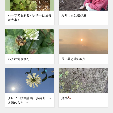
ハーブでもあるパクチーは油分
カリウムは運び屋
が大事！
ハチに刺された!!
長い昼と暑い6月
クレソン拡大計画一歩前進 ～
足跡
太陽のもとで～