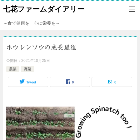
七花ファームダイアリー
～食で健康を 心に栄養を～
ホウレンソウの成長過程
公開日：
2021年10月25日
農業
野菜
Tweet
0
0