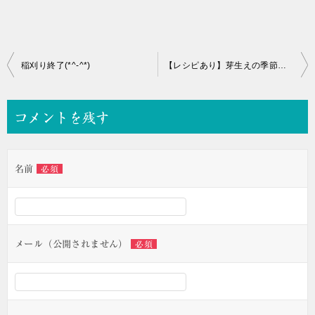
投
稲刈り終了(*^-^*)
【レシピあり】芽生えの季節 秋【2021年】
稿
ナ
コメントを残す
ビ
ゲ
名前
必須
ー
シ
ョ
ン
メール（公開されません）
必須