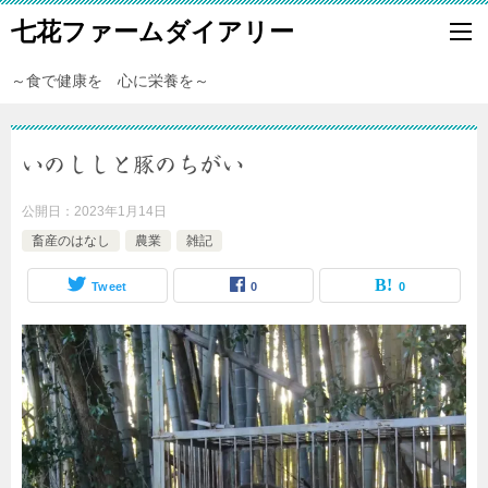
七花ファームダイアリー
～食で健康を 心に栄養を～
いのししと豚のちがい
公開日：
2023年1月14日
畜産のはなし
農業
雑記
Tweet
0
0