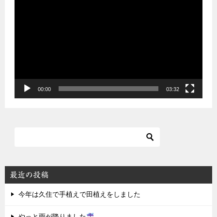
画
プ
レ
ー
ヤ
ー
00:00
03:32
最近の投稿
今年は久住で手植えで田植えをしました
やっと雨が降りました