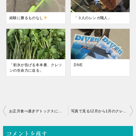
経験に勝るものなし
「３人のレンガ職人」
「初氷が告げる冬本番、クレソ
DIVE
ンの生命力に迫る」
投
お正月食べ過ぎデトックスにクレソンサラダどうでしょう？
写真で見る12月から1月のクレソン畑レポート
稿
ナ
コメントを残す