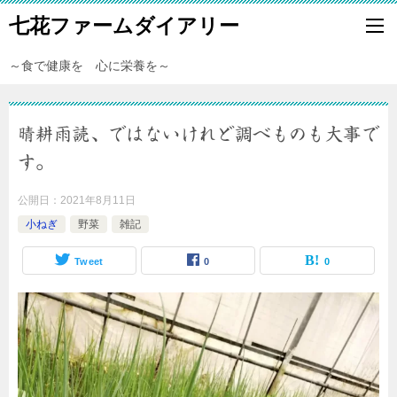
七花ファームダイアリー
～食で健康を 心に栄養を～
晴耕雨読、ではないけれど調べものも大事で
す。
公開日：
2021年8月11日
小ねぎ
野菜
雑記
Tweet
0
0