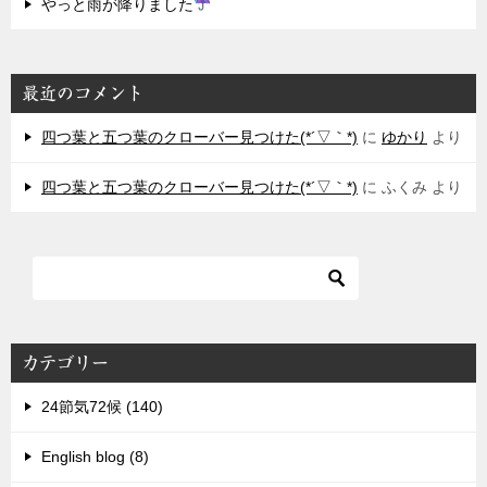
やっと雨が降りました
最近のコメント
四つ葉と五つ葉のクローバー見つけた(*´▽｀*)
に
ゆかり
より
四つ葉と五つ葉のクローバー見つけた(*´▽｀*)
に
ふくみ
より
カテゴリー
24節気72候 (140)
English blog (8)