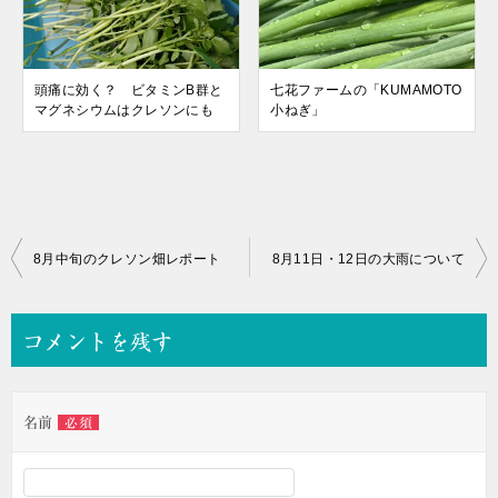
頭痛に効く？ ビタミンB群と
七花ファームの「KUMAMOTO
マグネシウムはクレソンにも
小ねぎ」
投
8月中旬のクレソン畑レポート
8月11日・12日の大雨について
稿
ナ
コメントを残す
ビ
ゲ
名前
必須
ー
シ