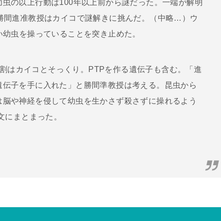
虫の以上行動は100年以上前から謎だった。一端が解明
勝間進准教授はカイコで謎解きに挑んだ。（中略…）ウ
い幼虫を操っていることを突き止めた。
～2割はカイコとそっくり。PTPを作る遺伝子も含む。「進
遺伝子を手に入れた」と勝間準教授は考える。昆虫から
は脳や神経を侵して幼虫を生かさず殺さずに操れるよう
論文にまとまった。