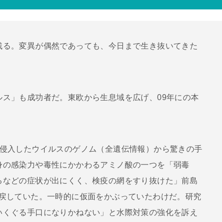
る。変異が偶然であっても、今日まで生き抜いてきた
ス」も成功者だ。東欧から生息域を広げ、09年にの本
に侵入したウイルスのゲノム（全遺伝情報）から驚きの手
身の感染力や毒性にかかわるアミノ酸の一つを「弱毒
るなどの症状が出にくく、検疫の網をすり抜けた」前島
り戻していた。一時的に仮面をかぶっていたわけだ。研究
いくぐる手口になりかねない」と水際対策の強化を訴え