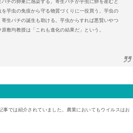
生バチの卵巣に感染する。寄生バチが芋虫に卵を産むと
虫を芋虫の免疫から守る物質づくりに一役買う。芋虫の
、寄生バチの誕生も助ける。芋虫からすれば悪賢いやつ
中原敷均教授は「これも進化の結果だ」という。
記事では紹介されていました。農業においてもウイルスはお